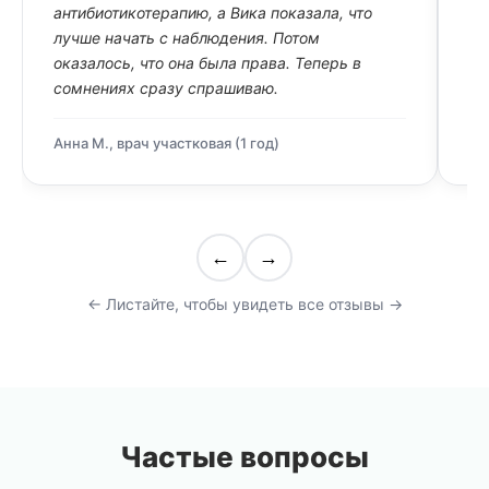
антибиотикотерапию, а Вика показала, что
ко
лучше начать с наблюдения. Потом
па
оказалось, что она была права. Теперь в
Чу
сомнениях сразу спрашиваю.
по
Анна М., врач участковая (1 год)
Дм
←
→
← Листайте, чтобы увидеть все отзывы →
Частые вопросы