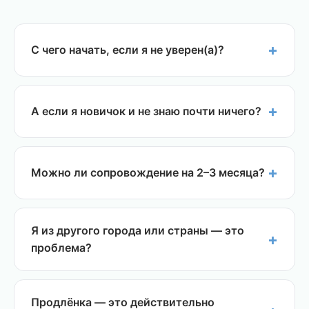
С чего начать, если я не уверен(а)?
Вступите в бесплатную Продлёнку —
посмотрите, как я работаю, какой формат, какая
А если я новичок и не знаю почти ничего?
атмосфера. Если понравится — обсудим
платные форматы. Это ни к чему не обязывает.
Именно для этого всё и создано. Я помню, как
было в начале — когда каждый случай кажется
Можно ли сопровождение на 2–3 месяца?
сложным. Менторство не про стыд за незнание,
а про безопасный рост. Вы удивитесь, как
Да, и это даже лучше для глубокой работы.
быстро появится уверенность.
После первого месяца (10 000 ₽) — продление
Я из другого города или страны — это
за 8 000 ₽/мес. При покупке 3+ месяцев —
проблема?
скидка 10%.
Нет. Все форматы работают онлайн: чат, аудио,
видео. Часовой пояс — обсудим, найдём
Продлёнка — это действительно