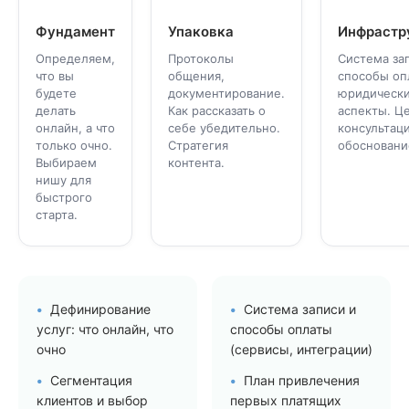
Фундамент
Упаковка
Инфрастр
Определяем,
Протоколы
Система за
что вы
общения,
способы оп
будете
документирование.
юридическ
делать
Как рассказать о
аспекты. Ц
онлайн, а что
себе убедительно.
консультац
только очно.
Стратегия
обосновани
Выбираем
контента.
нишу для
быстрого
старта.
Дефинирование
Система записи и
услуг: что онлайн, что
способы оплаты
очно
(сервисы, интеграции)
Сегментация
План привлечения
клиентов и выбор
первых платящих