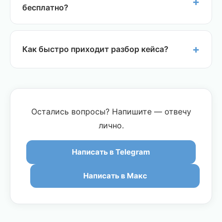
удобное время. Ответы в рабочие часы 08:00–
бесплатно?
20:00 МСК.
Да. Это закрытый профессиональный чат для
коллег. Никакой рекламы и спама. Я веду его
Как быстро приходит разбор кейса?
потому, что помню, как не хватало такой
поддержки в начале.
В течение 24–48 часов. Если ситуация срочная
— напишите, постараюсь ответить быстрее. На
выходе — письменный разбор + возможность
уточнить по видео.
Остались вопросы? Напишите — отвечу
лично.
Написать в Telegram
Написать в Макс